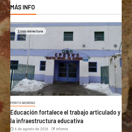
MÁS INFO
2 min de lectura
PERITO MORENO
Educación fortalece el trabajo articulado y
la infraestructura educativa
6 de agosto de 2026
Infomix