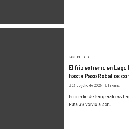
LAGO POSADAS
El frío extremo en Lago
hasta Paso Roballos con
26 de julio de 2026
Infomix
En medio de temperaturas bajo 
Ruta 39 volvió a ser...