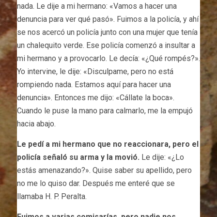
nada. Le dije a mi hermano: «Vamos a hacer una
denuncia para ver qué pasó». Fuimos a la policía, y ahí
se nos acercó un policía junto con una mujer que tenía
un chalequito verde. Ese policía comenzó a insultar a
mi hermano y a provocarlo. Le decía: «¿Qué rompés?».
Yo intervine, le dije: «Disculpame, pero no está
rompiendo nada. Estamos aquí para hacer una
denuncia». Entonces me dijo: «Cállate la boca».
Cuando le puse la mano para calmarlo, me la empujó
hacia abajo.
Le pedí a mi hermano que no reaccionara, pero el
policía señaló su arma y la movió.
Le dije: «¿Lo
estás amenazando?». Quise saber su apellido, pero
no me lo quiso dar. Después me enteré que se
llamaba H. P. Peralta.
Fuimos a varias comisarías, pero nadie nos