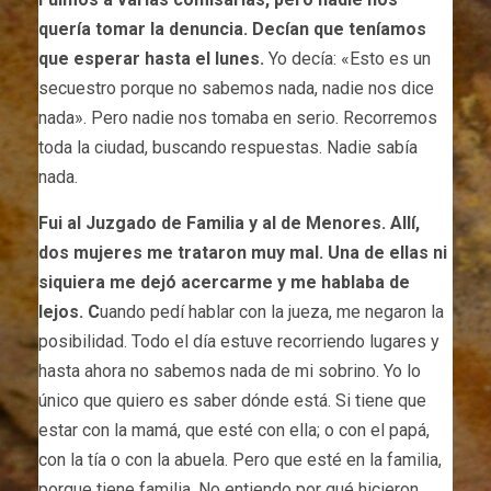
quería tomar la denuncia. Decían que teníamos
que esperar hasta el lunes.
Yo decía: «Esto es un
secuestro porque no sabemos nada, nadie nos dice
nada». Pero nadie nos tomaba en serio. Recorremos
toda la ciudad, buscando respuestas. Nadie sabía
nada.
Fui al Juzgado de Familia y al de Menores. Allí,
dos mujeres me trataron muy mal. Una de ellas ni
siquiera me dejó acercarme y me hablaba de
lejos. C
uando pedí hablar con la jueza, me negaron la
posibilidad. Todo el día estuve recorriendo lugares y
hasta ahora no sabemos nada de mi sobrino. Yo lo
único que quiero es saber dónde está. Si tiene que
estar con la mamá, que esté con ella; o con el papá,
con la tía o con la abuela. Pero que esté en la familia,
porque tiene familia. No entiendo por qué hicieron