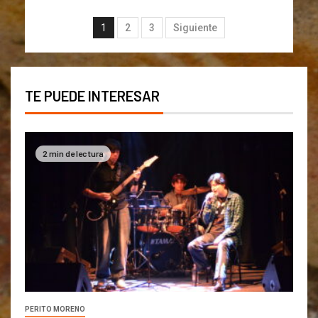
1
2
3
Siguiente
TE PUEDE INTERESAR
2 min de lectura
PERITO MORENO