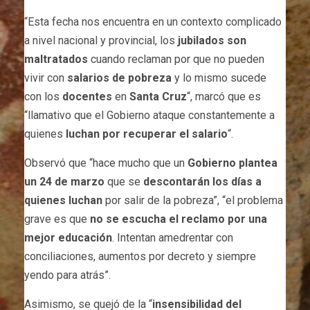
“Esta fecha nos encuentra en un contexto complicado
a nivel nacional y provincial, los
jubilados son
maltratados
cuando reclaman por que no pueden
vivir con
salarios de pobreza
y lo mismo sucede
con los
docentes
en
Santa Cruz
“, marcó que es
“llamativo que el Gobierno ataque constantemente a
quienes
luchan por recuperar el salario
“.
Observó que “hace mucho que un
Gobierno plantea
un 24 de marzo
que se
descontarán los días a
quienes luchan
por salir de la pobreza”, “el problema
grave es que
no se escucha el reclamo por una
mejor educación
. Intentan amedrentar con
conciliaciones, aumentos por decreto y siempre
yendo para atrás”.
Asimismo, se quejó de la “
insensibilidad del