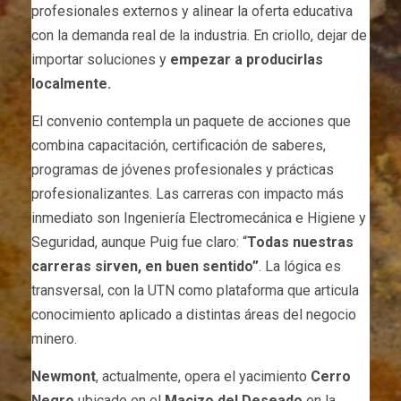
profesionales externos y alinear la oferta educativa
con la demanda real de la industria. En criollo, dejar de
importar soluciones y
empezar a producirlas
localmente.
El convenio contempla un paquete de acciones que
combina capacitación, certificación de saberes,
programas de jóvenes profesionales y prácticas
profesionalizantes. Las carreras con impacto más
inmediato son Ingeniería Electromecánica e Higiene y
Seguridad, aunque Puig fue claro: “
Todas nuestras
carreras sirven, en buen sentido”
. La lógica es
transversal, con la UTN como plataforma que articula
conocimiento aplicado a distintas áreas del negocio
minero.
Newmont
, actualmente, opera el yacimiento
Cerro
Negro
ubicado en el
Macizo del Deseado
en la