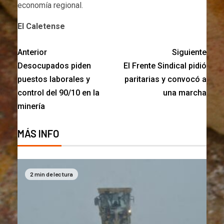
economía regional.
El Caletense
Anterior
Siguiente
Desocupados piden
El Frente Sindical pidió
puestos laborales y
paritarias y convocó a
control del 90/10 en la
una marcha
minería
MÁS INFO
2 min de lectura