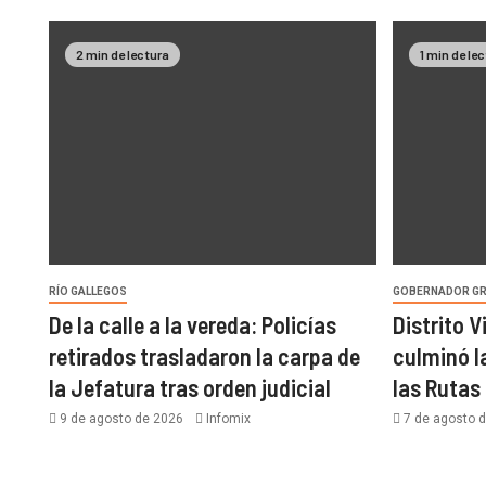
2 min de lectura
1 min de le
RÍO GALLEGOS
GOBERNADOR G
De la calle a la vereda: Policías
Distrito 
retirados trasladaron la carpa de
culminó l
la Jefatura tras orden judicial
las Rutas
9 de agosto de 2026
Infomix
7 de agosto 