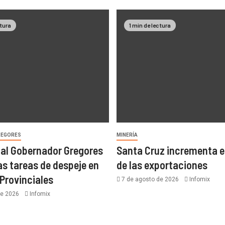
ctura
1 min de lectura
REGORES
MINERÍA
Vial Gobernador Gregores
Santa Cruz incrementa e
as tareas de despeje en
de las exportaciones
 Provinciales
7 de agosto de 2026
Infomix
de 2026
Infomix