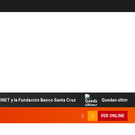
 y la Fundación Banco Santa Cruz
Quedan últimos cupos d
VER ONLINE