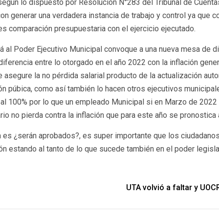
egún lo dispuesto por Resolución N°283 del Tribunal de Cuentas
con generar una verdadera instancia de trabajo y control ya que 
es comparación presupuestaria con el ejercicio ejecutado.
ará al Poder Ejecutivo Municipal convoque a una nueva mesa de di
iferencia entre lo otorgado en el año 2022 con la inflación gene
e asegure la no pérdida salarial producto de la actualización aut
ión púbica, como así también lo hacen otros ejecutivos municipale
ior al 100% por lo que un empleado Municipal si en Marzo de 202
ario no pierda contra la inflación que para este año se pronostic
ta es ¿serán aprobados?, es super importante que los ciudadanos
 estando al tanto de lo que sucede también en el poder legislat
UTA volvió a faltar y UO