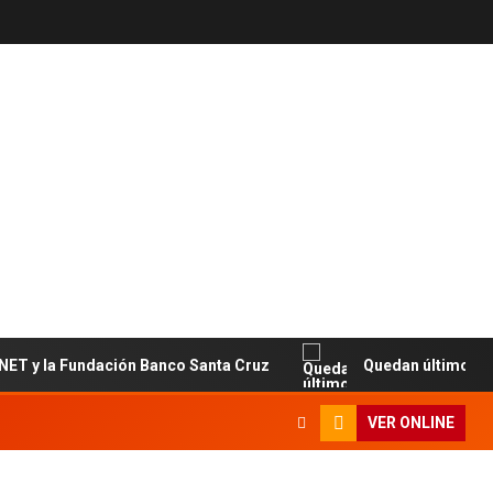
la Fundación Banco Santa Cruz
Quedan últimos cupos dis
VER ONLINE