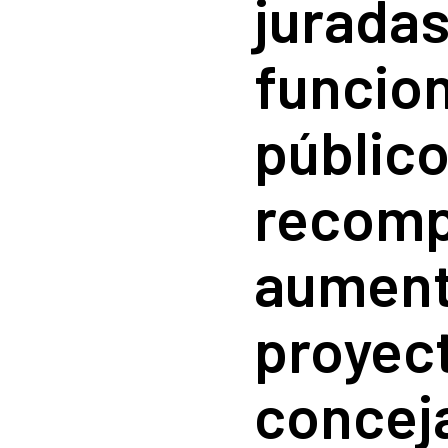
juradas
funcio
público
recomp
aumento
proyect
concej