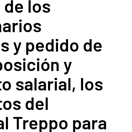
 de los
narios
s y pedido de
osición y
 salarial, los
os del
al Treppo para