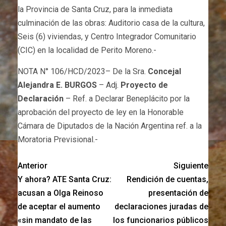
la Provincia de Santa Cruz, para la inmediata
culminación de las obras: Auditorio casa de la cultura,
Seis (6) viviendas, y Centro Integrador Comunitario
(CIC) en la localidad de Perito Moreno.-
NOTA N° 106/HCD/2023– De la Sra.
Concejal
Alejandra E. BURGOS
– Adj.
Proyecto de
Declaración
– Ref. a Declarar Beneplácito por la
aprobación del proyecto de ley en la Honorable
Cámara de Diputados de la Nación Argentina ref. a la
Moratoria Previsional.-
Anterior
Siguiente
Y ahora? ATE Santa Cruz:
Rendición de cuentas,
acusan a Olga Reinoso
presentación de
de aceptar el aumento
declaraciones juradas de
«sin mandato de las
los funcionarios públicos