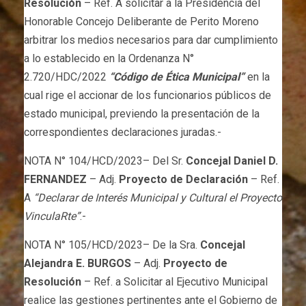
Resolución
– Ref. A solicitar a la Presidencia del
Honorable Concejo Deliberante de Perito Moreno
arbitrar los medios necesarios para dar cumplimiento
a lo establecido en la Ordenanza N°
2.720/HDC/2022
“Código de Ética Municipal”
en la
cual rige el accionar de los funcionarios públicos de
estado municipal, previendo la presentación de la
correspondientes declaraciones juradas.-
NOTA N° 104/HCD/2023– Del Sr.
Concejal Daniel D.
FERNANDEZ
– Adj.
Proyecto de Declaración
– Ref.
A
“Declarar de Interés Municipal y Cultural el Proyecto
VinculaRte”
.-
NOTA N° 105/HCD/2023– De la Sra.
Concejal
Alejandra E. BURGOS
– Adj.
Proyecto de
Resolución
– Ref. a Solicitar al Ejecutivo Municipal
realice las gestiones pertinentes ante el Gobierno de