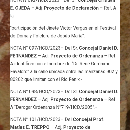
NOTA N°092/HCD/2023– Del Sr.
Concejal Cristian
E. OJEDA
– Adj.
Proyecto de Declaración
– Ref. A
la
“participación del Jinete Victor Vargas en el Festival
de Doma y Folclore de Jesús María”.
NOTA N° 097/HCD/2023– Del Sr.
Concejal Daniel D.
FERNANDEZ
– Adj.
Proyecto de Ordenanza
– Ref.
A identificar con el nombre de “Dr. René Gerónimo
Favaloro” a la calle ubicada entre las manzanas 902 y
80202 que limitan con el Rio Fénix.-
NOTA N° 098/HCD/2023– Del Sr.
Concejal Daniel D.
FERNANDEZ
– Adj.
Proyecto de Ordenanza
– Ref.
A “Derogar Ordenanza N°719/HCD/2005”.-
NOTA N° 101/HCD/2023– Del
Concejal Prof.
Matías E. TREPPO
– Adj.
Proyecto de