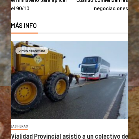
el ministerio para aplicar
cuándo comienzan las
el 90/10
negociaciones
MÁS INFO
2 min de lectura
LAS HERAS
Vialidad Provincial asistió a un colectivo de