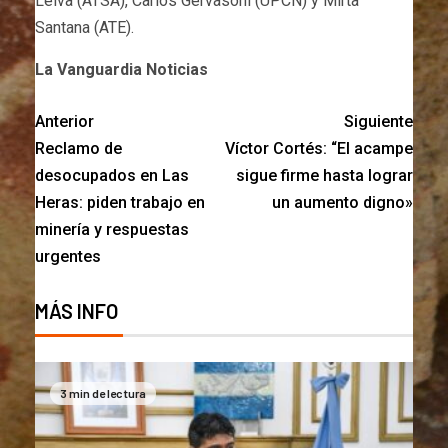
Leiva (ATSA), Carlos Gervasoni (UPCN) y Mirta
Santana (ATE).
La Vanguardia Noticias
Anterior
Siguiente
Reclamo de
Víctor Cortés: “El acampe
desocupados en Las
sigue firme hasta lograr
Heras: piden trabajo en
un aumento digno»
minería y respuestas
urgentes
MÁS INFO
3 min de lectura