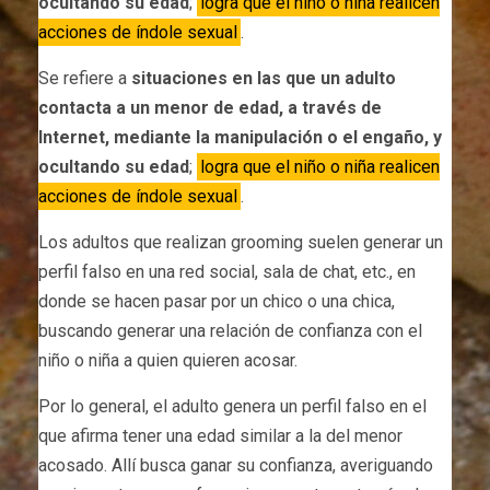
ocultando su edad
;
logra que el niño o niña realicen
acciones de índole sexual
.
Se refiere a
situaciones en las que un adulto
contacta a un menor de edad, a través de
Internet, mediante la manipulación o el engaño, y
ocultando su edad
;
logra que el niño o niña realicen
acciones de índole sexual
.
Los adultos que realizan grooming suelen generar un
perfil falso en una red social, sala de chat, etc., en
donde se hacen pasar por un chico o una chica,
buscando generar una relación de confianza con el
niño o niña a quien quieren acosar.
Por lo general, el adulto genera un perfil falso en el
que afirma tener una edad similar a la del menor
acosado. Allí busca ganar su confianza, averiguando