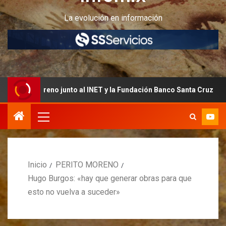
La evolución en información
eno junto al INET y la Fundación Banco Santa Cruz
Qued
Inicio
PERITO MORENO
Hugo Burgos: «hay que generar obras para que
esto no vuelva a suceder»