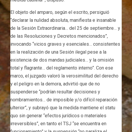
El objeto del amparo, según el escrito, persiguió
“declarar la nulidad absoluta, manifiesta e insanable
de la Sesión Extraordinaria… del 25 de septiembre… y
de las Resoluciones y Decretos mencionados”,
invocando “vicios graves y esenciales… consistentes
en la realización de una Sesión ilegal pese a la
existencia de dos mandas judiciales… y la omisión
total y flagrante… del reglamento interno”. Con ese
marco, el juzgado valoró la verosimilitud del derecho
y el peligro en la demora, advirtió que de no
suspenderse “podrían resultar decisiones y
nombramientos… de imposible y/o difícil reparación
ulterior”, y subrayó que la medida mantiene el statu
quo sin generar “efectos jurídicos o materiales
irreversibles”, en tanto el TSJ “se encuentra en
funcionamiento” y la suspensión “no paraliza el