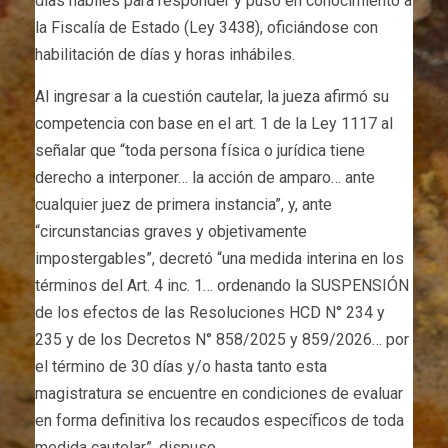
días hábiles para responder y puso en conocimiento a
la Fiscalía de Estado (Ley 3438), oficiándose con
habilitación de días y horas inhábiles.
Al ingresar a la cuestión cautelar, la jueza afirmó su
competencia con base en el art. 1 de la Ley 1117 al
señalar que “toda persona física o jurídica tiene
derecho a interponer… la acción de amparo… ante
cualquier juez de primera instancia”, y, ante
“circunstancias graves y objetivamente
impostergables”, decretó “una medida interina en los
términos del Art. 4 inc. 1… ordenando la SUSPENSIÓN
de los efectos de las Resoluciones HCD N° 234 y
235 y de los Decretos N° 858/2025 y 859/2026… por
el término de 30 días y/o hasta tanto esta
magistratura se encuentre en condiciones de evaluar
en forma definitiva los recaudos específicos de toda
medida cautelar”, dispuso.