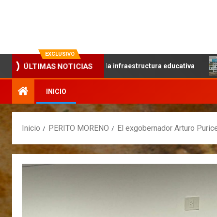
La evolución en información
EXCLUSIVO
l trabajo articulado y la infraestructura educativa
Conti
ÚLTIMAS NOTICIAS
INICIO
Inicio
PERITO MORENO
El exgobernador Arturo Purice