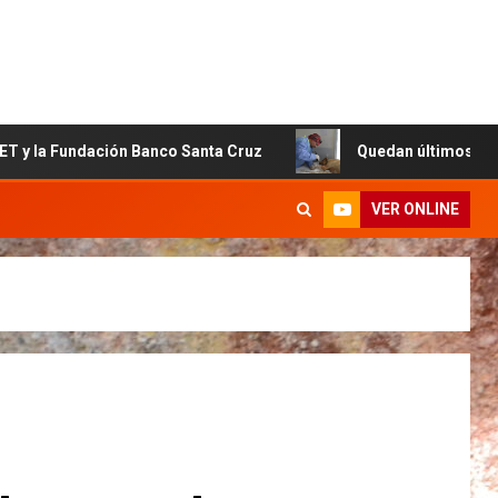
ndación Banco Santa Cruz
Quedan últimos cupos disponib
VER ONLINE