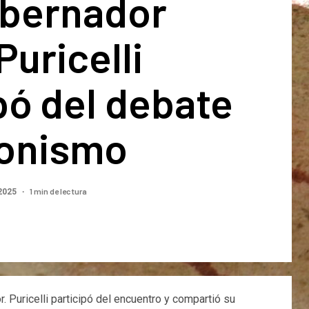
obernador
Puricelli
pó del debate
ronismo
1 min de lectura
 2025
. Puricelli participó del encuentro y compartió su