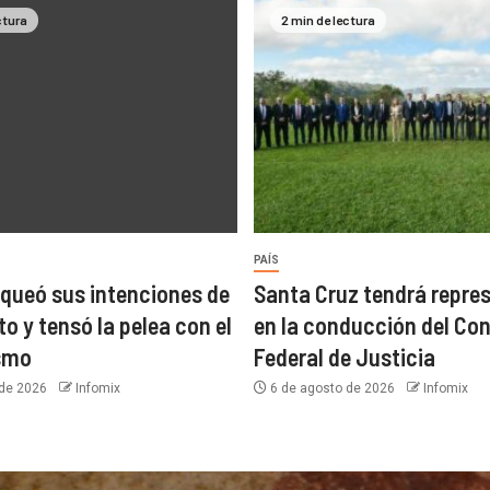
ctura
2 min de lectura
PAÍS
nqueó sus intenciones de
Santa Cruz tendrá repre
to y tensó la pelea con el
en la conducción del Co
ismo
Federal de Justicia
 de 2026
Infomix
6 de agosto de 2026
Infomix