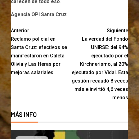
carecen de todo eso
.
Agencia OPI Santa Cruz
Anterior
Siguiente
Reclamo policial en
La verdad del Fondo
Santa Cruz: efectivos se
UNIRSE: del 94%
manifestaron en Caleta
ejecutado por el
Olivia y Las Heras por
Kirchnerismo, al 20%
mejoras salariales
ejecutado por Vidal. Esta
gestión recaudó 8 veces
más e invirtió 4,6 veces
menos
MÁS INFO