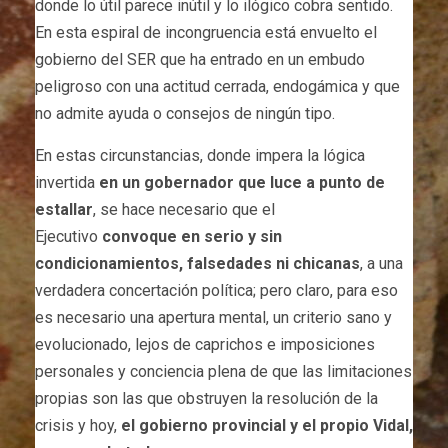
donde lo útil parece inútil y lo ilógico cobra sentido.
En esta espiral de incongruencia está envuelto el
gobierno del SER que ha entrado en un embudo
peligroso con una actitud cerrada, endogámica y que
no admite ayuda o consejos de ningún tipo.
En estas circunstancias, donde impera la lógica
invertida
en un gobernador que luce a punto de
estallar
, se hace necesario que el
Ejecutivo
convoque en serio y sin
condicionamientos, falsedades ni chicanas
, a una
verdadera concertación política; pero claro, para eso
es necesario una apertura mental, un criterio sano y
evolucionado, lejos de caprichos e imposiciones
personales y conciencia plena de que las limitaciones
propias son las que obstruyen la resolución de la
crisis y hoy,
el gobierno provincial y el propio Vidal,