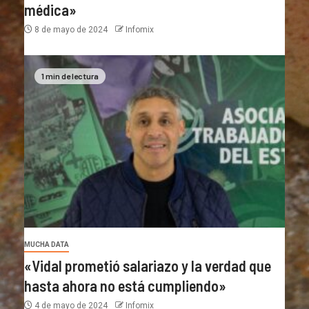
médica»
8 de mayo de 2024
Infomix
1 min de lectura
MUCHA DATA
«Vidal prometió salariazo y la verdad que
hasta ahora no está cumpliendo»
4 de mayo de 2024
Infomix