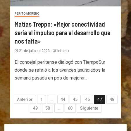
PERITO MORENO
Matías Treppo: «Mejor conectividad
sería el impulso para el desarrollo que
nos falta»
21 de julio de 2023
Infomix
El concejal peritense dialogó con TiempoSur
donde se refirió a los avances anunciados la
semana pasada en pos de mejorar...
Anterior
1
…
44
45
46
47
48
49
50
…
60
Siguiente