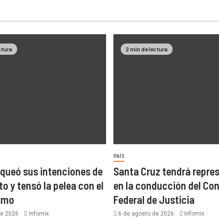
ctura
2 min de lectura
PAÍS
nqueó sus intenciones de
Santa Cruz tendrá repre
to y tensó la pelea con el
en la conducción del Co
ismo
Federal de Justicia
de 2026
Infomix
6 de agosto de 2026
Infomix