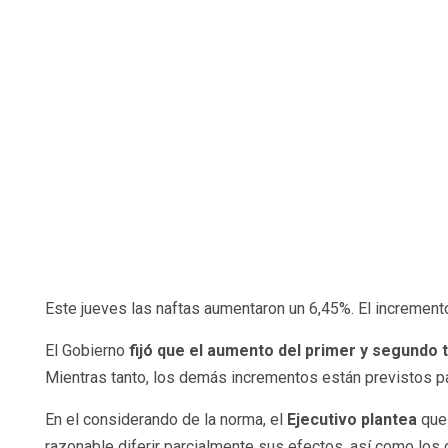
Este jueves las naftas aumentaron un 6,45%. El incremento
El Gobierno
fijó que el aumento del primer y segundo
Mientras tanto, los demás incrementos están previstos par
En el considerando de la norma, el
Ejecutivo plantea
que
razonable diferir parcialmente sus efectos, así como los d