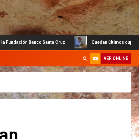
 Banco Santa Cruz
Quedan últimos cupos disponibles par
VER ONLINE
an