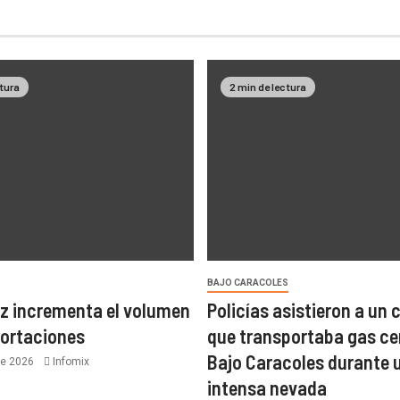
ctura
2 min de lectura
BAJO CARACOLES
z incrementa el volumen
Policías asistieron a un
portaciones
que transportaba gas ce
Bajo Caracoles durante 
de 2026
Infomix
intensa nevada