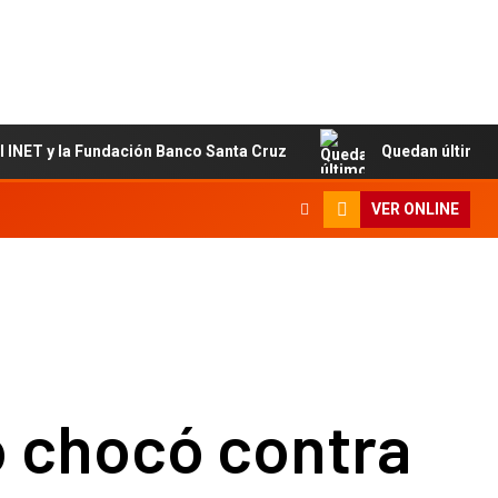
 y la Fundación Banco Santa Cruz
Quedan últimos cupos 
VER ONLINE
o chocó contra