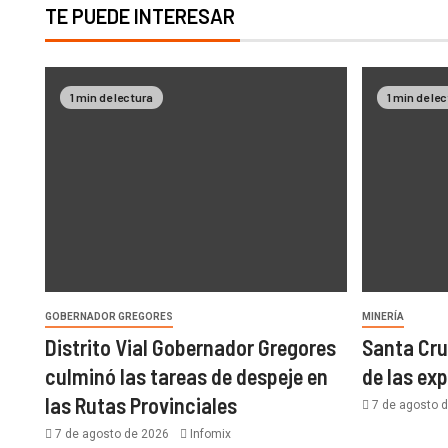
TE PUEDE INTERESAR
1 min de lectura
1 min de le
GOBERNADOR GREGORES
MINERÍA
Distrito Vial Gobernador Gregores
Santa Cru
culminó las tareas de despeje en
de las ex
las Rutas Provinciales
7 de agosto 
7 de agosto de 2026
Infomix