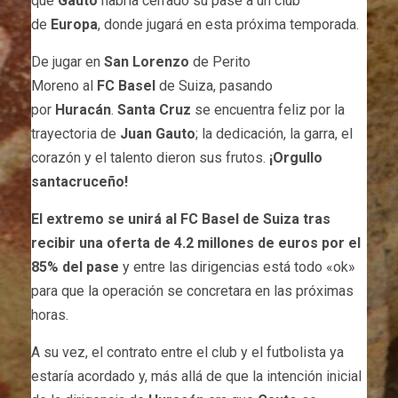
que
Gauto
habría cerrado su pase a un club
de
Europa
, donde jugará en esta próxima temporada.
De jugar en
San
Lorenzo
de Perito
Moreno al
FC
Basel
de Suiza, pasando
por
Huracán
.
Santa Cruz
se encuentra feliz por la
trayectoria de
Juan Gauto
; la dedicación, la garra, el
corazón y el talento dieron sus frutos.
¡Orgullo
santacruceño!
El extremo se unirá al FC Basel de Suiza tras
recibir una oferta de 4.2 millones de euros por el
85% del pase
y entre las dirigencias está todo «ok»
para que la operación se concretara en las próximas
horas.
A su vez, el contrato entre el club y el futbolista ya
estaría acordado y, más allá de que la intención inicial