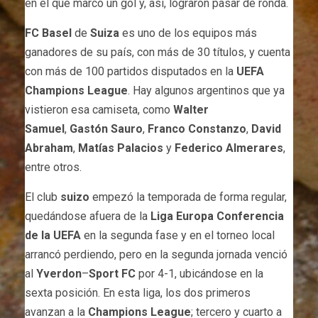
en el que marcó un gol y, así, lograron pasar de ronda.
FC Basel
de
Suiza
es uno de los equipos más
ganadores de su país, con más de 30 títulos, y cuenta
con más de 100 partidos disputados en la
UEFA
Champions League
. Hay algunos argentinos que ya
vistieron esa camiseta, como
Walter
Samuel
,
Gastón Sauro
,
Franco Constanzo
,
David
Abraham
,
Matías Palacios
y
Federico Almerares
,
entre otros.
El club
suizo
empezó la temporada de forma regular,
quedándose afuera de la
Liga Europa Conferencia
de la UEFA
en la segunda fase y en el torneo local
arrancó perdiendo, pero en la segunda jornada venció
al
Yverdon
–
Sport FC
por 4-1, ubicándose en la
sexta posición. En esta liga, los dos primeros
avanzan a la
Champions League
; tercero y cuarto a