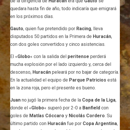
de la dirigencia de
Huracán
era que
Gauto
se
quedara hasta fin de año, todo indicaría que emigrará
en los próximos días.
Gauto
, quien fue pretendido por
Racing
, lleva
disputados 50 partidos en la Primera de
Huracán
,
con dos goles convertidos y cinco asistencias.
El «
Globo
«
con la salida del
peritense
perderá
mucha explosión por el lado izquierdo y, cerca del
descenso,
Huracán
peleará por no bajar de categoría.
En la actualidad el equipo de
Parque Patricios
está
en la zona roja, pero el presente es bueno.
Juan
no jugó la primera fecha de la
Copa de la Liga
,
donde el «
Globo
«
superó por 2-0 a
Banfield
con
goles de
Matías Cóccaro
y
Nicolás Cordero
. Su
último partido con
Huracán
fue por
Copa Argentina
,