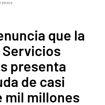
de pesos
enuncia que la
 Servicios
es presenta
da de casi
 mil millones