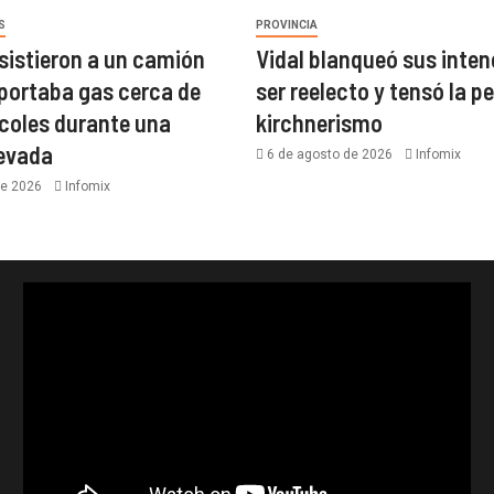
S
PROVINCIA
asistieron a un camión
Vidal blanqueó sus inten
portaba gas cerca de
ser reelecto y tensó la pe
coles durante una
kirchnerismo
nevada
6 de agosto de 2026
Infomix
de 2026
Infomix