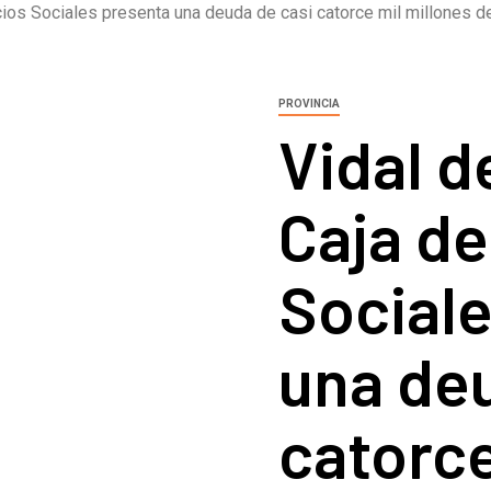
icios Sociales presenta una deuda de casi catorce mil millones 
PROVINCIA
Vidal d
Caja de
Social
una deu
catorce