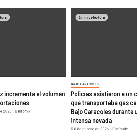
ctura
2 min de lectura
BAJO CARACOLES
z incrementa el volumen
Policías asistieron a un
portaciones
que transportaba gas ce
Bajo Caracoles durante 
de 2026
Infomix
intensa nevada
6 de agosto de 2026
Infomix