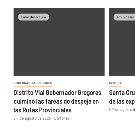
1 min de lectura
1 min de le
GOBERNADOR GREGORES
MINERÍA
Distrito Vial Gobernador Gregores
Santa Cru
culminó las tareas de despeje en
de las ex
las Rutas Provinciales
7 de agosto 
7 de agosto de 2026
Infomix