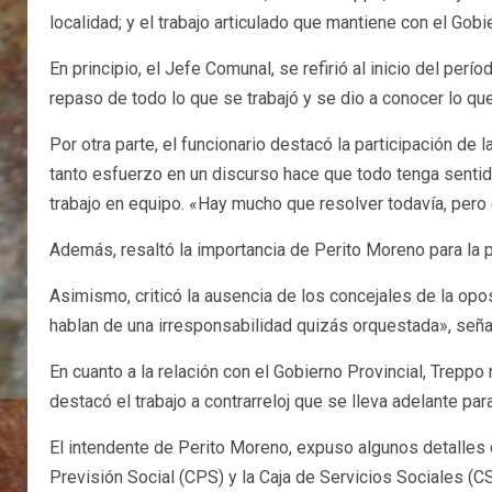
localidad; y el trabajo articulado que mantiene con el Gobi
En principio, el Jefe Comunal, se refirió al inicio del per
repaso de todo lo que se trabajó y se dio a conocer lo que
Por otra parte, el funcionario destacó la participación de
tanto esfuerzo en un discurso hace que todo tenga sentido
trabajo en equipo. «Hay mucho que resolver todavía, per
Además, resaltó la importancia de Perito Moreno para la p
Asimismo, criticó la ausencia de los concejales de la oposi
hablan de una irresponsabilidad quizás orquestada», señal
En cuanto a la relación con el Gobierno Provincial, Treppo
destacó el trabajo a contrarreloj que se lleva adelante pa
El intendente de Perito Moreno, expuso algunos detalles d
Previsión Social (CPS) y la Caja de Servicios Sociales (