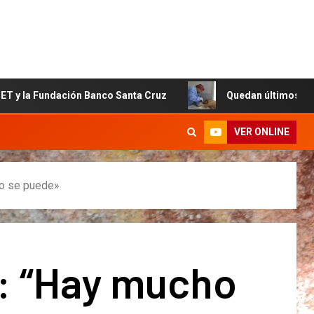
ndación Banco Santa Cruz
Quedan últimos cupos disponib
VER ONLINE
do se puede»
: “Hay mucho