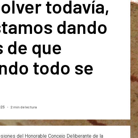
olver todavía,
stamos dando
s de que
ndo todo se
»
2 min de lectura
025
sesiones del Honorable Concejo Deliberante de la