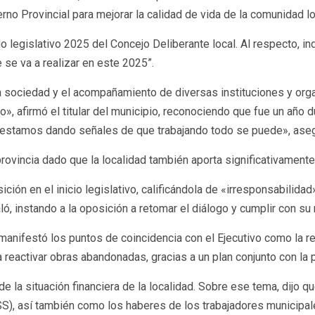
erno Provincial para mejorar la calidad de vida de la comunidad lo
íodo legislativo 2025 del Concejo Deliberante local. Al respecto, i
 se va a realizar en este 2025”.
 la sociedad y el acompañamiento de diversas instituciones y orga
», afirmó el titular del municipio, reconociendo que fue un año 
o estamos dando señales de que trabajando todo se puede», aseg
rovincia dado que la localidad también aporta significativament
ción en el inicio legislativo, calificándola de «irresponsabilidad
ó, instando a la oposición a retomar el diálogo y cumplir con su
 manifestó los puntos de coincidencia con el Ejecutivo como la red
ra reactivar obras abandonadas, gracias a un plan conjunto con la
e la situación financiera de la localidad. Sobre ese tema, dijo 
CSS), así también como los haberes de los trabajadores municipa