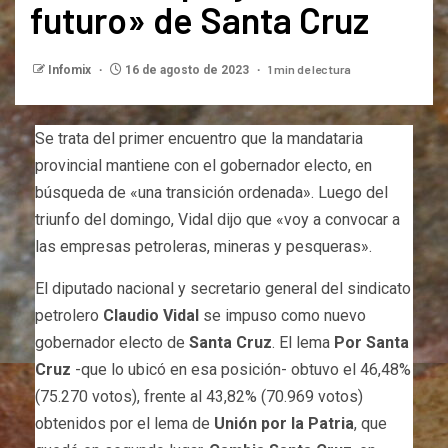
futuro» de Santa Cruz
1 min de lectura
Infomix
16 de agosto de 2023
Se trata del primer encuentro que la mandataria
provincial mantiene con el gobernador electo, en
búsqueda de «una transición ordenada». Luego del
triunfo del domingo, Vidal dijo que «voy a convocar a
las empresas petroleras, mineras y pesqueras».
El diputado nacional y secretario general del sindicato
petrolero
Claudio Vidal
se impuso como nuevo
gobernador electo de
Santa Cruz
. El lema
Por Santa
Cruz
-que lo ubicó en esa posición- obtuvo el 46,48%
(75.270 votos), frente al 43,82% (70.969 votos)
obtenidos por el lema de
Unión por la Patria
, que