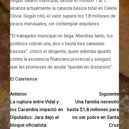
ningún salario municipal, desde el módulo 1 al 7,
alcanza actualmente la canasta básica total en Caleta
Olivia. Según citó, el valor supera los 1,8 millones de
pesos mensuales, sin contemplar alquileres.
“El trabajador municipal no llega. Mientras tanto, los
políticos cobran una, dos o hasta tres canastas
básicas”, criticó el dirigente, quien además apuntó
contra la asistencia financiera provincial y aseguró
que las promesas de ayuda “quedan en discursos”.
El Caletense
Anterior
Siguiente
La ruptura entre Vidal y
Una familia necesitó
los Carambia impactó en
hasta $1,8 millones para
Diputados: Jara dejó el
no ser pobre en Santa
bloque oficialista
Cruz