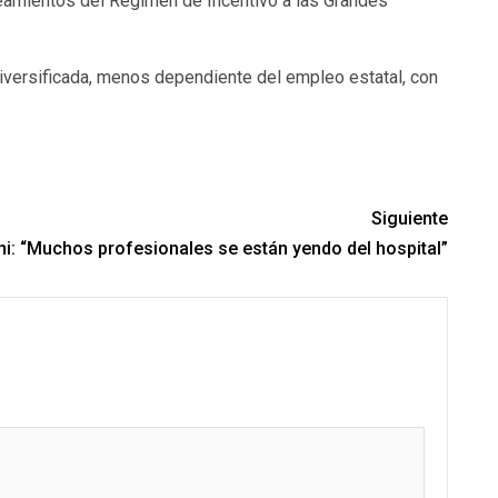
eamientos del Régimen de Incentivo a las Grandes
diversificada, menos dependiente del empleo estatal, con
Siguiente
ni: “Muchos profesionales se están yendo del hospital”