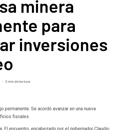
sa minera
ente para
ar inversiones
eo
2 min de lectura
5
jo permanente. Se acordó avanzar en una nueva
icios fiscales.
a. El encuentro, encabezado por el gobernador Claudio