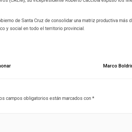
ros (CAEM), su vicepresidente Roberto Cacciola expuso los lin
obierno de Santa Cruz de consolidar una matriz productiva más 
y social en todo el territorio provincial.
monar
Marco Boldri
os campos obligatorios están marcados con
*