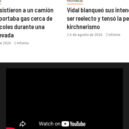
S
PROVINCIA
asistieron a un camión
Vidal blanqueó sus inten
portaba gas cerca de
ser reelecto y tensó la pe
coles durante una
kirchnerismo
nevada
6 de agosto de 2026
Infomix
de 2026
Infomix