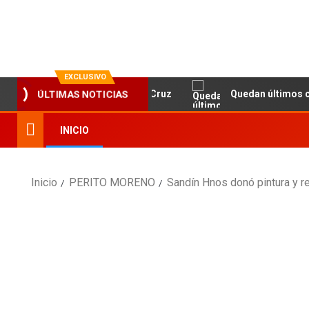
La evolución en información
EXCLUSIVO
ÚLTIMAS NOTICIAS
y la Fundación Banco Santa Cruz
Quedan últimos cupos d
INICIO
Inicio
PERITO MORENO
Sandín Hnos donó pintura y re