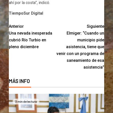
ahí por la costa”, indicó.
TiempoSur Digital
Anterior
Siguiente
Una nevada inesperada
Elmiger: “Cuando un
cubrió Río Turbio en
municipio pide
pleno diciembre
asistencia, tiene que
venir con un programa de
saneamiento de esa
asistencia”
MÁS INFO
3 min de lectura