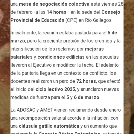
una
mesa de negociación colectiva
este viernes 28
de febrero -a las
14 horas
– en la sede del
Consejo
Provincial de Educación
(CPE) en Río Gallegos.
Inicialmente, la reunión estaba pautada para el
5 de
marzo
, pero la creciente presión de los gremios y la
intensificación de los reclamos por
mejoras
salariales
y
condiciones edilicias
en las escuelas
llevaron al Ejecutivo a modificar la fecha. El adelanto
de la paritaria llega en un contexto de conflicto: los
docentes realizaron un paro de
72 horas
, que afectó
el inicio del
ciclo lectivo 2025
, y anunciaron nuevas
medidas de fuerza para el
5
y
6 de marzo
.
La ADOSAC y AMET vienen reclamando desde enero
una recomposición salarial acorde a la inflación, con
una
cláusula gatillo automática
y un aumento que