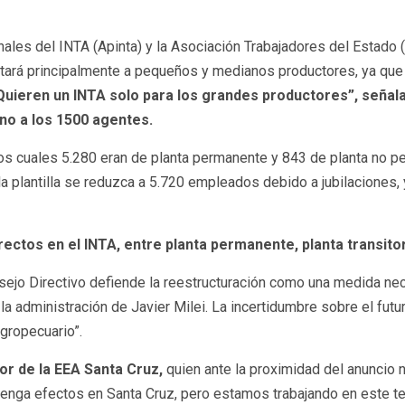
nales del INTA (Apinta) y la Asociación Trabajadores del Estado
ectará principalmente a pequeños y medianos productores, ya que
uieren un INTA solo para los grandes productores”, señala
rno a los 1500 agentes.
los cuales 5.280 eran de planta permanente y 843 de planta no 
la plantilla se reduzca a 5.720 empleados debido a jubilaciones, 
rectos en el INTA, entre planta permanente, planta transitor
ejo Directivo defiende la reestructuración como una medida neces
r la administración de Javier Milei. La incertidumbre sobre el fu
gropecuario”.
r de la EEA Santa Cruz,
quien ante la proximidad del anuncio
tenga efectos en Santa Cruz, pero estamos trabajando en este tem