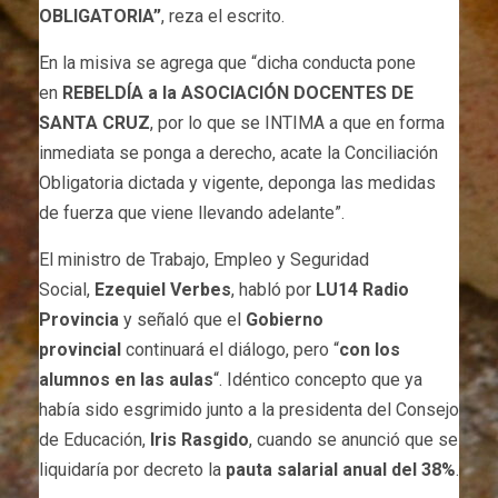
OBLIGATORIA”
, reza el escrito.
En la misiva se agrega que “dicha conducta pone
en
REBELDÍA a la ASOCIACIÓN DOCENTES DE
SANTA CRUZ
, por lo que se INTIMA a que en forma
inmediata se ponga a derecho, acate la Conciliación
Obligatoria dictada y vigente, deponga las medidas
de fuerza que viene llevando adelante”.
El ministro de Trabajo, Empleo y Seguridad
Social,
Ezequiel Verbes
, habló por
LU14 Radio
Provincia
y señaló que el
Gobierno
provincial
continuará el diálogo, pero “
con los
alumnos en las aulas
“. Idéntico concepto que ya
había sido esgrimido junto a la presidenta del Consejo
de Educación,
Iris Rasgido
, cuando se anunció que se
liquidaría por decreto la
pauta salarial anual del 38%
.