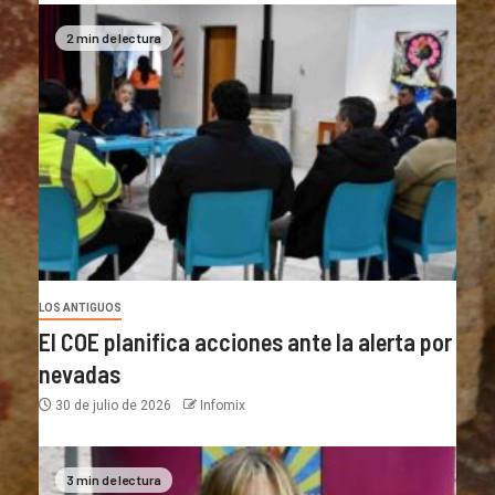
2 min de lectura
LOS ANTIGUOS
El COE planifica acciones ante la alerta por
nevadas
30 de julio de 2026
Infomix
3 min de lectura