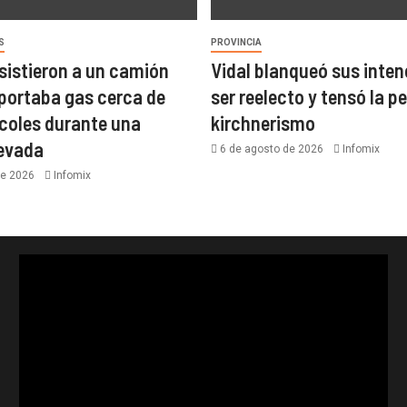
S
PROVINCIA
asistieron a un camión
Vidal blanqueó sus inten
portaba gas cerca de
ser reelecto y tensó la pe
coles durante una
kirchnerismo
nevada
6 de agosto de 2026
Infomix
de 2026
Infomix