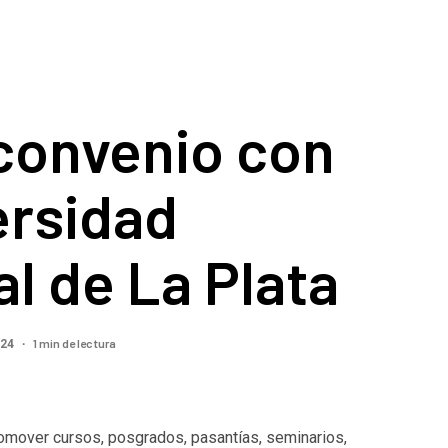
convenio con
ersidad
l de La Plata
1 min de lectura
024
romover cursos, posgrados, pasantías, seminarios,