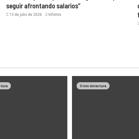
seguir afrontando salarios”
13 de julio de 2026
Infomix
ctura
3 min de lectura