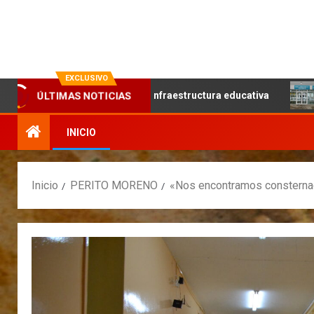
La evolución en información
EXCLUSIVO
trabajo articulado y la infraestructura educativa
Contin
ÚLTIMAS NOTICIAS
INICIO
Inicio
PERITO MORENO
«Nos encontramos consternad