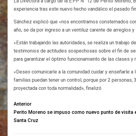
La Directora a cargo de la E.P.P N° 12 de Perito Moreno
experiencia tras este nuevo hecho vandálico el pasado fi
Sánchez explicó que «nos encontramos consternados con l
año, se da por ingreso a un ventiluz carente de arreglos 
«Están trabajando las autoridades, se realiza un trabajo
testimonios de actitudes sospechosas sobre el fin de sem
para garantizar el óptimo funcionamiento de las clases y
«Deseo comunicarle a la comunidad cuidar y enseñarle a 
familias puedan tener un control, porque por 2 personas,
proyectada con toda normalidad», finalizó.
Anterior
Perito Moreno se impuso como nuevo punto de visita e
Santa Cruz