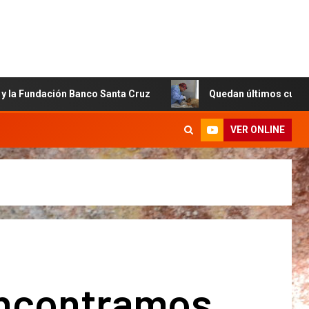
dación Banco Santa Cruz
Quedan últimos cupos disponibl
VER ONLINE
ncontramos