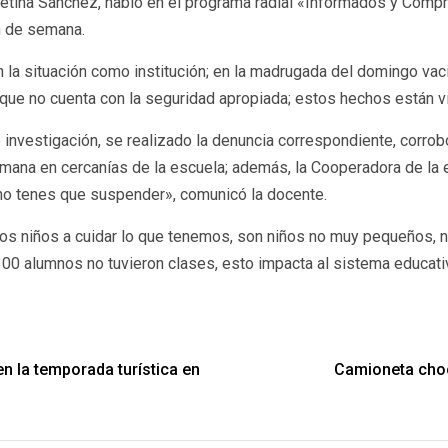
, Betina Sánchez, habló en el programa radial «Informados y Co
n de semana.
a situación como institución; en la madrugada del domingo vac
y que no cuenta con la seguridad apropiada; estos hechos están v
 de investigación, se realizado la denuncia correspondiente, cor
ana en cercanías de la escuela; además, la Cooperadora de la es
 no tenes que suspender», comunicó la docente.
los niños a cuidar lo que tenemos, son niños no muy pequeños, 
 300 alumnos no tuvieron clases, esto impacta al sistema educa
n la temporada turística en
Camioneta cho