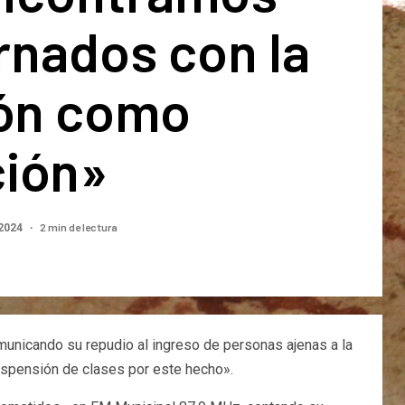
rnados con la
ión como
ción»
2 min de lectura
 2024
municando su repudio al ingreso de personas ajenas a la
uspensión de clases por este hecho».