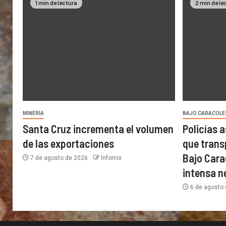
1 min de lectura
2 min de le
MINERÍA
BAJO CARACOLE
Santa Cruz incrementa el volumen
Policías 
de las exportaciones
que trans
Bajo Cara
7 de agosto de 2026
Infomix
intensa 
6 de agosto