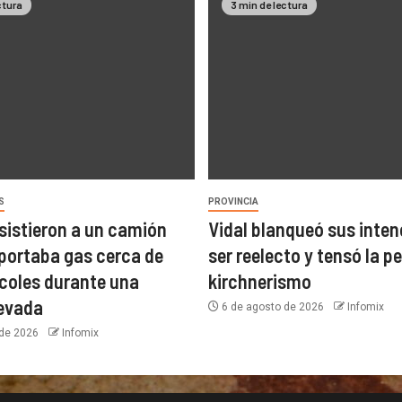
ctura
3 min de lectura
S
PROVINCIA
asistieron a un camión
Vidal blanqueó sus inten
portaba gas cerca de
ser reelecto y tensó la pe
coles durante una
kirchnerismo
nevada
6 de agosto de 2026
Infomix
 de 2026
Infomix