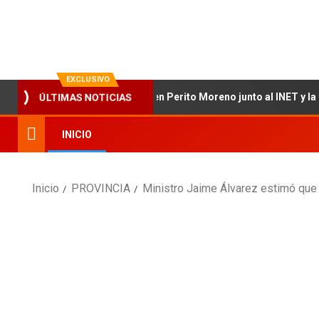
La evolución en información
EXCLUSIVO
 el relevamiento técnico en Perito Moreno junto al INET y la Funda
ÚLTIMAS NOTICIAS
INICIO
Inicio
PROVINCIA
Ministro Jaime Álvarez estimó que