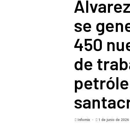
Álvare
se gen
450 nu
de trab
petról
santac
Infomix
1 de junio de 2026