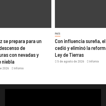
PAÍS
z se prepara para un
Con influencia sureña, e
descenso de
cedió y eliminó la reform
uras con nevadas y
Ley de Tierras
 niebla
5 de agosto de 2026
Infomix
de 2026
Infomix