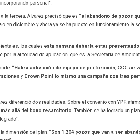
 incorporando personal”.
a la tercera, Álvarez precisó que es
“el abandono de pozos qu
bajo en diciembre y ahora ya se ha puesto en funcionamiento la
entales, los cuales e
sta semana debería estar presentando 
 por la autoridad de aplicación, que es la Secretaría de Ambien
norte:
“Habrá activación de equipo de perforación
,
CGC se v
racion
es y
Crown Point lo mismo una campaña con tres per
arez diferenció dos realidades. Sobre el convenio con YPF, afirm
 más allá del bono resarcitorio.
También se ha logrado un pla
logrado”.
 la dimensión del plan:
“Son 1.204 pozos que van a ser aband