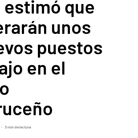
z estimó que
erarán unos
evos puestos
ajo en el
eo
ruceño
3 min de lectura