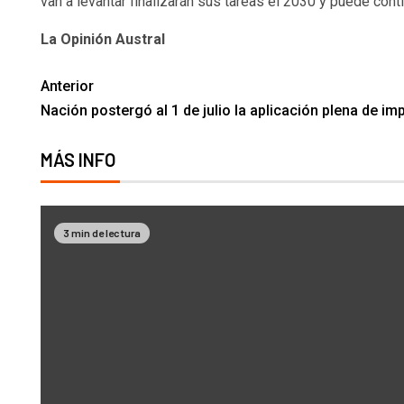
van a levantar finalizarán sus tareas el 2030 y puede conti
La Opinión Austral
Anterior
Nación postergó al 1 de julio la aplicación plena de i
MÁS INFO
3 min de lectura