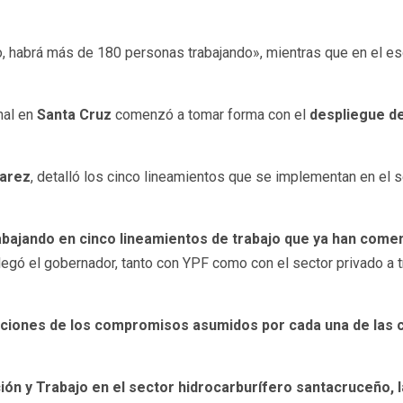
, habrá más de 180 personas trabajando», mientras que en el e
nal en
Santa Cruz
comenzó a tomar forma con el
despliegue de
varez
, detalló los cinco lineamientos que se implementan en el se
abajando en cinco lineamientos de trabajo que ya han com
gó el gobernador, tanto con YPF como con el sector privado a tr
aciones de los compromisos asumidos por cada una de las c
ón y Trabajo en el sector hidrocarburífero santacruceño, 