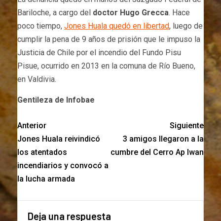
Bariloche, a cargo del
doctor Hugo Grecca
. Hace
poco tiempo,
Jones Huala quedó en libertad
, luego de
cumplir la pena de 9 años de prisión que le impuso la
Justicia de Chile por el incendio del Fundo Pisu
Pisue, ocurrido en 2013 en la comuna de Río Bueno,
en Valdivia.
Gentileza de Infobae
Anterior
Siguiente
Jones Huala reivindicó
3 amigos llegaron a la
los atentados
cumbre del Cerro Ap Iwan
incendiarios y convocó a
la lucha armada
Deja una respuesta