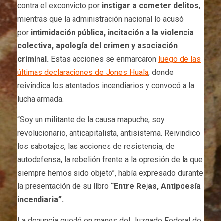
contra el exconvicto por
instigar a cometer delitos
,
mientras que la administración nacional lo acusó
por
intimidación pública, incitación a la violencia
colectiva, apología del crimen y asociación
criminal.
Estas acciones se enmarcaron
luego de las
últimas declaraciones de Jones Huala
, donde
reivindica los atentados incendiarios y convocó a la
lucha armada.
“Soy un militante de la causa mapuche, soy
revolucionario, anticapitalista, antisistema. Reivindico
los sabotajes, las acciones de resistencia, de
autodefensa, la rebelión frente a la opresión de la que
siempre hemos sido objeto”, había expresado durante
la presentación de su libro
“Entre Rejas, Antipoesía
incendiaria”.
La denuncia quedó en manos del Juzgado Federal de