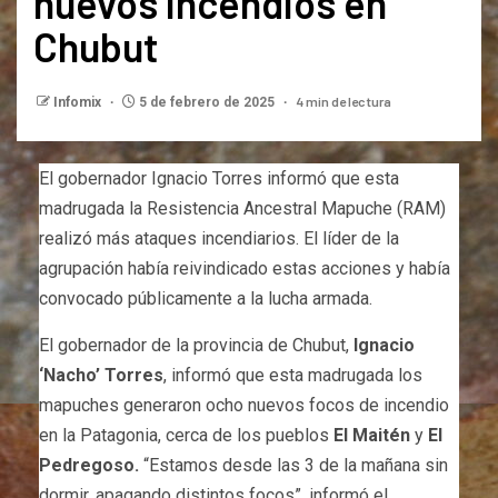
nuevos incendios en
Chubut
4 min de lectura
Infomix
5 de febrero de 2025
El gobernador Ignacio Torres informó que esta
madrugada la Resistencia Ancestral Mapuche (RAM)
realizó más ataques incendiarios. El líder de la
agrupación había reivindicado estas acciones y había
convocado públicamente a la lucha armada.
El gobernador de la provincia de Chubut,
Ignacio
‘Nacho’ Torres
, informó que esta madrugada los
mapuches generaron ocho nuevos focos de incendio
en la Patagonia, cerca de los pueblos
El Maitén
y
El
Pedregoso.
“Estamos desde las 3 de la mañana sin
dormir, apagando distintos focos”, informó el