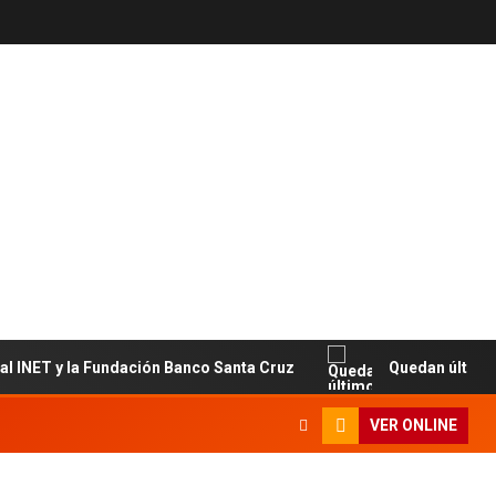
ET y la Fundación Banco Santa Cruz
Quedan últimos cupo
VER ONLINE