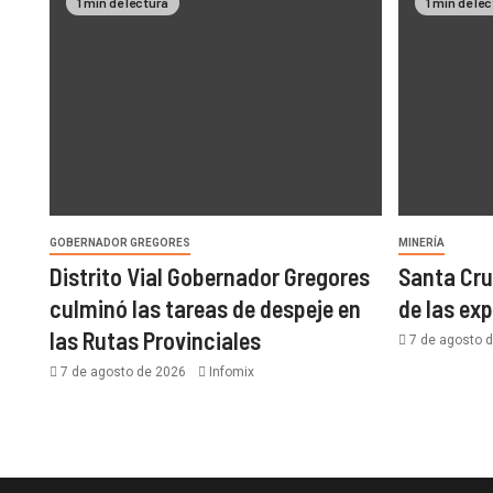
1 min de lectura
1 min de le
GOBERNADOR GREGORES
MINERÍA
Distrito Vial Gobernador Gregores
Santa Cru
culminó las tareas de despeje en
de las ex
las Rutas Provinciales
7 de agosto 
7 de agosto de 2026
Infomix