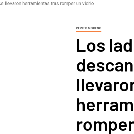
e llevaron herramientas tras romper un vidrio
PERITO MORENO
Los la
descan
llevaro
herram
romper 