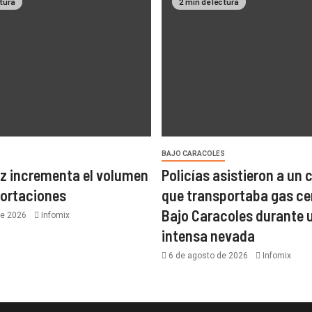
ctura
2 min de lectura
BAJO CARACOLES
z incrementa el volumen
Policías asistieron a un
portaciones
que transportaba gas ce
Bajo Caracoles durante 
de 2026
Infomix
intensa nevada
6 de agosto de 2026
Infomix