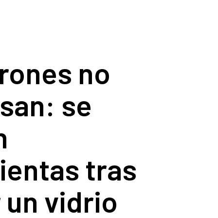
drones no
san: se
n
ientas tras
un vidrio