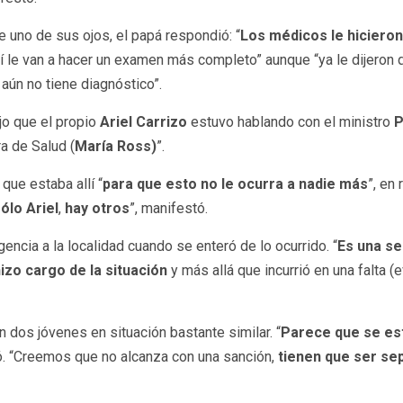
de uno de sus ojos, el papá respondió: “
Los médicos le hiciero
í le van a hacer un examen más completo” aunque “ya le dijeron
aún no tiene diagnóstico”.
jo que el propio
Ariel Carrizo
estuvo hablando con el ministro
P
a de Salud (
María Ross)
”.
que estaba allí “
para que esto no le ocurra a nadie más
”, en
ólo Ariel
,
hay otros
”, manifestó.
rgencia a la localidad cuando se enteró de lo ocurrido. “
Es una se
hizo cargo de la situación
y más allá que incurrió en una falta (e
 dos jóvenes en situación bastante similar. “
Parece que se est
ló. “Creemos que no alcanza con una sanción,
tienen que ser se