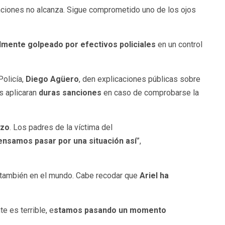
nciones no alcanza. Sigue comprometido uno de los ojos
lmente golpeado por efectivos policiales
en un control
 Policía,
Diego Agüero
, den explicaciones públicas sobre
es aplicaran
duras sanciones
en caso de comprobarse la
izo
. Los padres de la víctima del
ensamos pasar por una situación así
”,
o también en el mundo. Cabe recodar que
Ariel ha
te es terrible, e
stamos pasando un momento