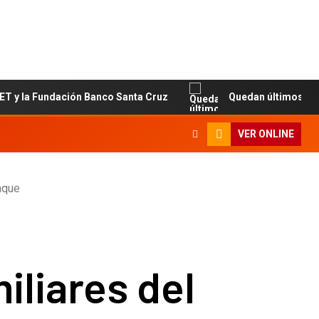
a Fundación Banco Santa Cruz
Quedan últimos cupos disp
VER ONLINE
aque
iliares del