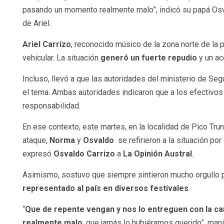
pasando un momento realmente malo”, indicó su papá Osva
de Ariel.
Ariel Carrizo
, reconocido músico de la zona norte de la p
vehicular. La situación
generó un fuerte repudio
y un acc
Incluso, llevó a que las autoridades del ministerio de Segu
el tema. Ambas autoridades indicaron que a los efectivos
responsabilidad.
En ese contexto, este martes, en la localidad de Pico Trun
ataque,
Norma
y
Osvaldo
se refirieron a la situación por 
expresó
Osvaldo Carrizo
a
La Opinión Austral
.
Asimismo, sostuvo que siempre sintieron mucho orgullo po
representado al país en diversos festivales
.
“
Que de repente vengan y nos lo entreguen con la c
realmente malo
, que jamás lo hubiéramos querido”, mani