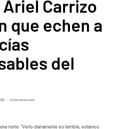
Ariel Carrizo
n que echen a
icías
sables del
3 min de lectura
025
ona norte. “Verlo diariamente es terrible, estamos