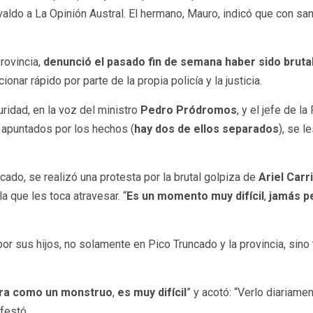
ldo a La Opinión Austral. El hermano, Mauro, indicó que con sa
rovincia,
denunció el pasado fin de semana haber sido bruta
ionar rápido por parte de la propia policía y la justicia.
ridad, en la voz del ministro
Pedro Pródromos
, y el jefe de la
 apuntados por los hechos (
hay dos de ellos separados
), se l
cado, se realizó una protesta por la brutal golpiza de
Ariel Carr
la que les toca atravesar. “
Es un momento muy difícil
,
jamás p
r sus hijos, no solamente en Pico Truncado y la provincia, sin
ara como un monstruo
,
es muy difícil
” y acotó: “Verlo diariamen
festó.