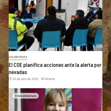
LOS ANTIGUOS
El COE planifica acciones ante la alerta por
nevadas
30 de julio de 2026
Infomix
3 min de lectura