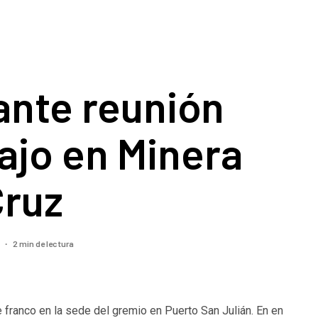
ante reunión
ajo en Minera
Cruz
2 min de lectura
4
 franco en la sede del gremio en Puerto San Julián. En en