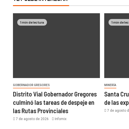
1 min de lectura
1 min de le
GOBERNADOR GREGORES
MINERÍA
Distrito Vial Gobernador Gregores
Santa Cru
culminó las tareas de despeje en
de las ex
las Rutas Provinciales
7 de agosto 
7 de agosto de 2026
Infomix