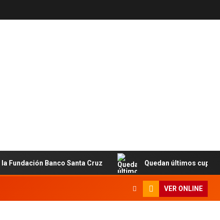
undación Banco Santa Cruz
Quedan últimos cupos disponi
VER ONLINE