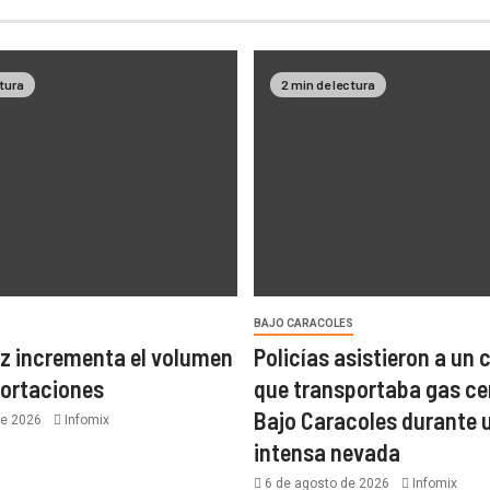
ctura
2 min de lectura
BAJO CARACOLES
z incrementa el volumen
Policías asistieron a un
portaciones
que transportaba gas ce
Bajo Caracoles durante 
de 2026
Infomix
intensa nevada
6 de agosto de 2026
Infomix