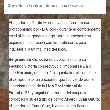
3 min de lectura
Infomix
13 de abril de 2023
El jugador de Perito Moreno y Juan Garro tomaron
protagonismo por «El Globo» durante el complemento,
en el afán de generar juego, pero no encontraron
espacios ni conexión con los delanteros para
inquietar a la última línea del local.
Belgrano de Córdoba
obtuvo esta noche su
segunda victoria consecutiva al imponerse 2 a 0
ante
Huracán
, que sufrió su quinta derrota en fila en
el campeonato, en encuentro que fue válido por la
undécima fecha de la
Liga Profesional de
Fútbol
(
LPF
) y significó la vuelta del conjunto
cordobés a su estadio de barrio Alberdi.
Juan Gauto
,
el jugador de Santa Cruz, fue una de las figuras