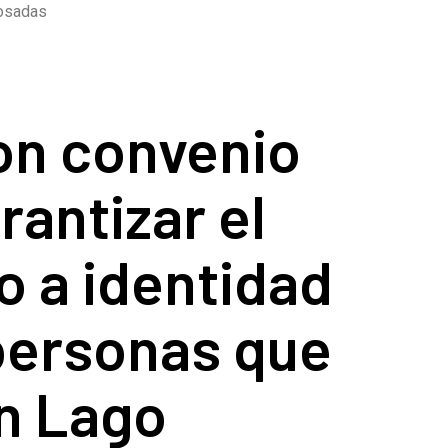
Posadas
on convenio
rantizar el
o a identidad
personas que
en Lago