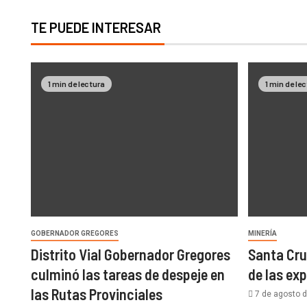
TE PUEDE INTERESAR
1 min de lectura
1 min de le
GOBERNADOR GREGORES
MINERÍA
Distrito Vial Gobernador Gregores
Santa Cru
culminó las tareas de despeje en
de las ex
las Rutas Provinciales
7 de agosto 