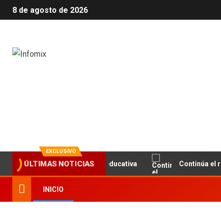
8 de agosto de 2026
Infomix
La evolución en información
EXCLUSIVO
culado y la infraestructura educativa
Continúa el releva
ÚLTIMAS NOTICIAS
INICIO