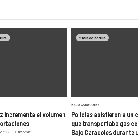
ctura
2 min de lectura
BAJO CARACOLES
z incrementa el volumen
Policías asistieron a un
portaciones
que transportaba gas ce
Bajo Caracoles durante 
de 2026
Infomix