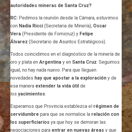
autoridades mineras de Santa Cruz?
RC:
Pedimos la reunión desde la Cámara, estuvimos
con
Nadia Ricci
(Secretaria de Minería),
Oscar
Vera
(Presidente de Fomicruz) y
Felipe
Álvarez
(Secretario de Asuntos Estratégicos).
Todos coincidimos en el diagnóstico de la minería de
oro y plata en
Argentina
y en
Santa Cruz
. Seguimos
igual, no hay nada nuevo. Para que lleguen
novedades
hay que apostar a la exploración
y de
esa manera
extender la vida útil
de
los
yacimientos
.
Esperamos que Provincia establezca el
régimen de
servidumbre
para que se normalice la
relación con
los superficiarios
ya que hoy se demoran las
negociaciones para
entrar en nuevas áreas
y que