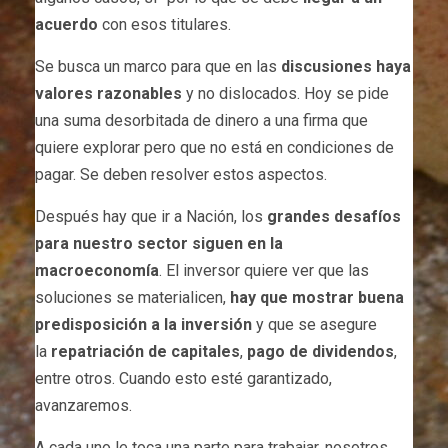
acuerdo
con esos titulares.
Se busca un marco para que en las
discusiones haya
valores razonables
y no dislocados. Hoy se pide
una suma desorbitada de dinero a una firma que
quiere explorar pero que no está en condiciones de
pagar. Se deben resolver estos aspectos.
Después hay que ir a Nación, los
grandes desafíos
para nuestro sector siguen en la
macroeconomía
. El inversor quiere ver que las
soluciones se materialicen,
hay que mostrar buena
predisposición a la inversión
y que se asegure
la
repatriación de capitales
,
pago de dividendos
,
entre otros. Cuando esto esté garantizado,
avanzaremos.
A cada uno le toca una parte para trabajar, nosotros