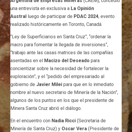
Argentina de Empresas Mineras
(CAEM), concedió
una entrevista en exclusiva a
La Opinión
Austral
luego de participar de
PDAC 2024
, evento
realizado históricamente en Toronto, Canadá.
“Ley de Superficiarios en Santa Cruz”, “ordenar la
macro para fomentar la llegada de inversiones”,
“trabajo ante las casas matrices de las compañías
asentadas en el
Macizo del Deseado
para
concientizar sobre la necesidad de fortalecer la
exploración”, y el “pedido del empresariado al
gobierno de
Javier Milei
para que en lo inmediato
nombre al nuevo secretario de Minería de la Nación”,
algunos de los puntos en los que el presidente de
Minera Santa Cruz abrió el diálogo.
En el encuentro con
Nadia Ricci
(Secretaria de
Minería de Santa Cruz) y
Oscar Vera
(Presidente de