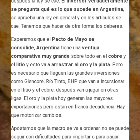
después la ley se cae. El
inversor verdaderamente
se pregunta qué es lo que sucede en Argentina
,
se aprueba una ley en general y en los artículos se
cae. Tenemos que hacer de otra forma los deberes.
Esperamos que el
Pacto de Mayo se
consolide
,
Argentina
tiene una
ventaja
comparativa muy grande
sobre todo en el
cobre
y
el
litio
y esto va a
arrastrar al oro y la plata
. Pero
es necesario que lleguen las grandes inversiones
como Glencore, Río Tinto, BHP que van a incursionar
en el litio y el cobre, después van a jugar en otras
ligas. El oro y la plata hoy generan las mayores
exportaciones pero están en franca decadencia. Hay
que motorizar cambios.
Apostamos que la macro se va a ordenar, no se puede
seguir con dificultades para importar o para pagar