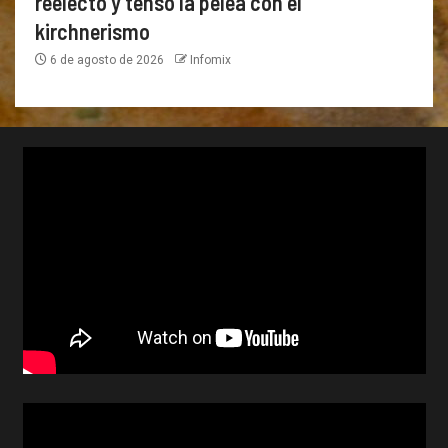
reelecto y tensó la pelea con el
kirchnerismo
6 de agosto de 2026
Infomix