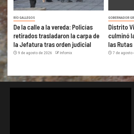
RÍO GALLEGOS
GOBERNADOR G
De la calle a la vereda: Policías
Distrito 
retirados trasladaron la carpa de
culminó l
la Jefatura tras orden judicial
las Rutas
9 de agosto de 2026
Infomix
7 de agosto