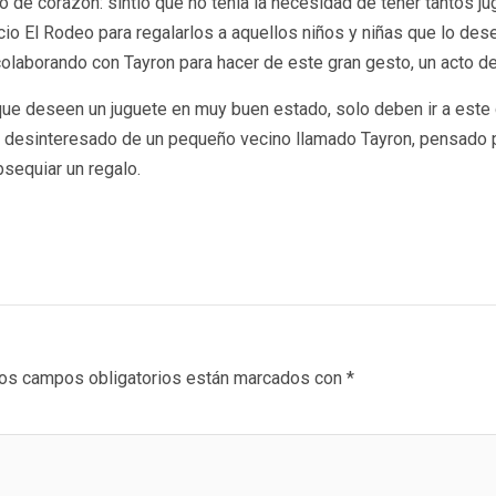
 de corazón: sintió que no tenía la necesidad de tener tantos ju
icio El Rodeo para regalarlos a aquellos niños y niñas que lo des
colaborando con Tayron para hacer de este gran gesto, un acto d
 que deseen un juguete en muy buen estado, solo deben ir a este
cto desinteresado de un pequeño vecino llamado Tayron, pensado
bsequiar un regalo.
os campos obligatorios están marcados con
*