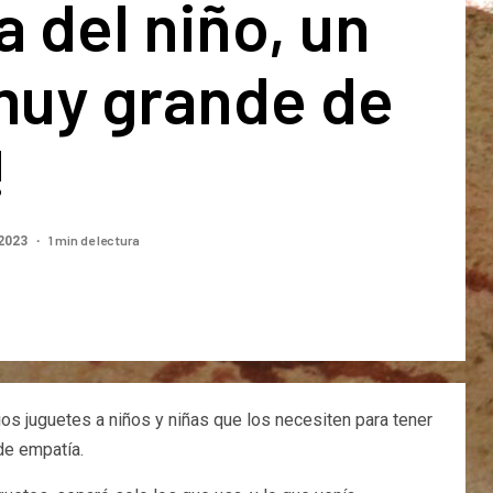
a del niño, un
muy grande de
!
1 min de lectura
 2023
s juguetes a niños y niñas que los necesiten para tener
de empatía.