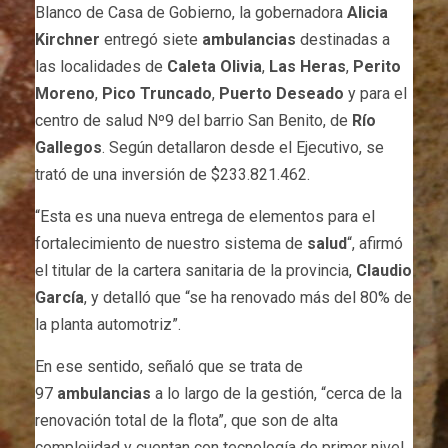
Blanco de Casa de Gobierno, la gobernadora
Alicia
Kirchner
entregó siete
ambulancias
destinadas a
las localidades de
Caleta Olivia
,
Las Heras
,
Perito
Moreno
,
Pico Truncado
,
Puerto Deseado
y para el
centro de salud Nº9 del barrio San Benito, de
Río
Gallegos
. Según detallaron desde el Ejecutivo, se
trató de una inversión de $233.821.462.
“Esta es una nueva entrega de elementos para el
fortalecimiento de nuestro sistema de
salud
“, afirmó
el titular de la cartera sanitaria de la provincia,
Claudio
García
, y detalló que “se ha renovado más del 80% de
la planta automotriz”.
En ese sentido, señaló que se trata de
97
ambulancias
a lo largo de la gestión, “cerca de la
renovación total de la flota”, que son de alta
complejidad y cuentan con tecnología de primer nivel.