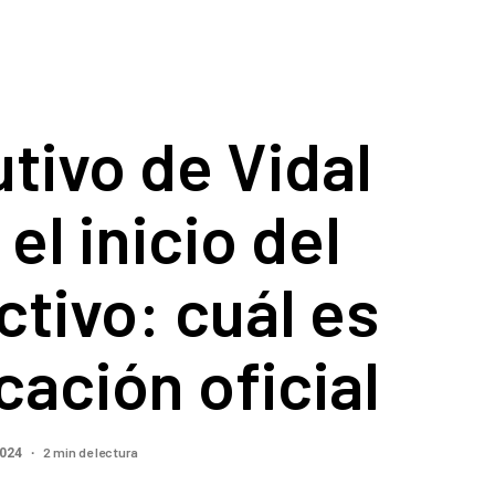
utivo de Vidal
el inicio del
ectivo: cuál es
icación oficial
2 min de lectura
2024